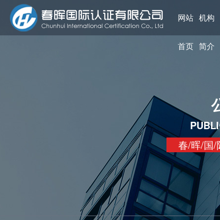
网站
机构
首页
简介
PUBL
春/晖/国/