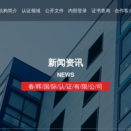
机构简介
认证领域
公开文件
内部登录
证书查询
合作客
新闻资讯
NEWS
春/晖/国/际/认/证/有/限/公/司