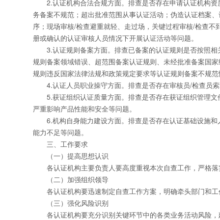
2.认证机构合法合规方面。排查是否存在申请认证机构资
务备案不规范；超出批准范围从事认证活动；伪造认证档案、
序；现场审核/检查避重就轻、走过场，关键过程审核/检查不
册或确认的认证审核人员情况下开展认证活动等问题。
3.认证规则备案方面。排查已备案的认证规则是否按照相
规则备案领域错误、超范围备案认证规则、未经批准备案国家统
规则违反国家法律法规和政策规定要求等认证规则备案不规范
4.认证人员职业操守方面。排查是否存在审核员/检查员索
5.获证组织认证质量方面。排查是否存在获证组织管理文件
严重影响产品性能和安全等问题。
6.机构自身能力建设方面。排查是否存在认证基础设施和人
能力不足等问题。
三、工作要求
（一）提高思想认识
各认证机构主要负责人要高度重视本次自查工作，严格落实
（二）加强组织领导
各认证机构要迅速制定自查工作方案，明确牵头部门和工作
（三）强化风险识别
各认证机构要充分识别关键环节中的各类业务活动风险，建