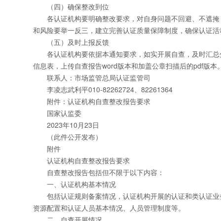
（四）确保整改到位
各认证机构要明确整改要求，对自身问题不回避、不遮掩，
和风险要举一反三，建立完善认证质量保障制度，确保认证活
（五）及时上报反馈
各认证机构要依据本通知要求，如实开展自查，及时汇总分析自查整改情况
信息表，上传自查报告word版本和加盖公章扫描后的pdf版本
联系人：市场监管总局认证监管司
李凌志武利平010-82262724、82261364
附件：认证机构自查整改报告要求
国家认监委
2023年10月23日
（此件公开发布）
附件
认证机构自查整改报告要求
自查整改报告包括但不限于以下内容：
一、认证机构基本情况
包括认证规则备案情况，认证机构开展的认证和类认证业务
资源配置和认证人员基本情况、人员管理制度等。
二、自查开展情况