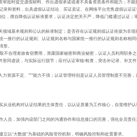
质审批时提交虚假材料、作出虚假承诺或者不具备资质条件和能力；不能
记录和资料，出具虚假认证结论、买证卖证、在网络平台兜售虚假认证证
到位，擅自降低认证标准要求，认证决定把关不严，降低门槛通过认证；审
关领域基本规则和公认的标准制定；是否存在认证规则或认证依据为非现
一推行的认证规则、认证规则名称与国家统一推行的认证规则名称相同或相似
情形。
取不合理差旅食宿费用，泄露国家秘密和商业秘密，认证人员利用职务之
形同虚设，与实际运行脱节；应付认证审核/检查，突击补记录、补文件
力资源不足、***能力不强；认证管理特别是认证人员管理制度不完善
从业机构对认证结果的主体责任，以认证质量为工作核心，自觉维护认证
人员，加强内设部门之间的沟通协作和信息接口的完善，强化全员责任
立以“大数据”为基础的风险管控机制，明确风险控制和处置要求。